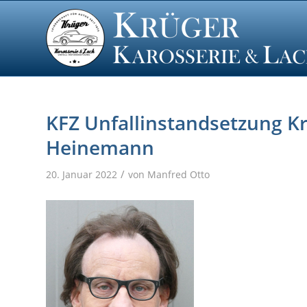
KFZ Unfallinstandsetzung K
Heinemann
/
20. Januar 2022
von
Manfred Otto