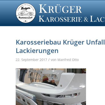
Karosseriebau Krüger Unfal
Lackierungen
/
22. September 2017
von
Manfred Otto